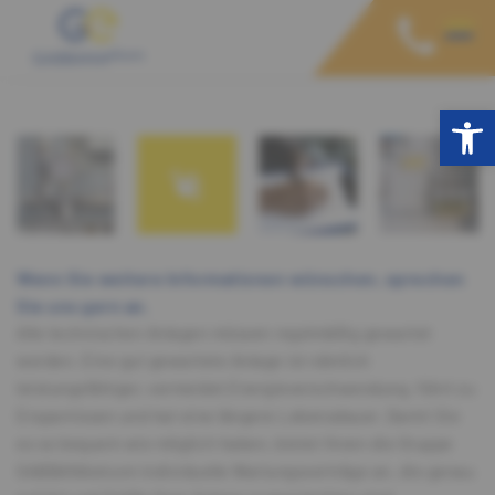
Open toolbar
Wenn Sie weitere Informationen wünschen, sprechen
Sie uns gern an.
Alle technischen Anlagen müssen regelmäßig gewartet
werden. Eine gut gewartete Anlage ist nämlich
leistungsfähiger, vermeidet Energieverschwendung, führt zu
Ersparnissen und hat eine längere Lebensdauer. Damit Sie
es so bequem wie möglich haben, bietet Ihnen die Gruppe
GABBANAelcom individuelle Wartungsverträge an, die genau