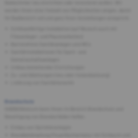
Badezimmer neu einrichten oder renovieren wollen: Wir
werden Ihnen eine Vielzahl von Möglichkeiten zeigen, damit
Ihr Badbereich voll und ganz Ihren Vorstellungen entspricht.
Schlüsselfertige Installation (auf Wunsch auch mit
Fliesenleger- und Maurerarbeiten)
Barrierefreie Sanitäranlagen und WCs
Sanitärinstallationen für Sport- und
Gemeinschaftsanlagen
Umbau bestehender Einrichtungen
Zu- und Ableitungen (neu oder Instandsetzung)
Lieferung von Sanitärkeramik
Brandschutz
GABBANAelcom kann Ihnen im Bereich Brandschutz und
Beseitigung von Brandschäden helfen.
Einbau von Sprinkleranlagen
Brandbekämpfung (Feuerlöscharmatur mit Schlauch und