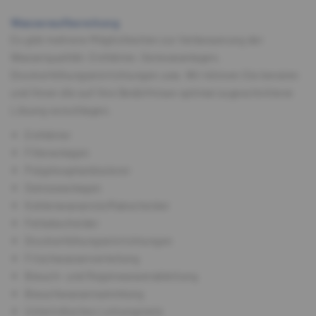
Wasseraufbereitung
Es gibt mehrere Möglichkeiten zur Verbesserung der
Wasserqualität: Enthärter, Osmoseanlagen,
Druckerhöhungseinrichtungen usw. Wir können Sie beraten
und Ihnen die auf Ihre Bedürfnisse optimal zugeschnittene
Lösung vorschlagen.
Enthärter
Filteranlagen
Polyphosphatdosierer
Osmoseanlagen
Kohlenwasserstoffabscheider
Fettabscheider
Druckerhöhungseinrichtungen
Frischwasserverteilung
Brauch- und Regenwasserableitung
Brauchwassersammlung
Unterirdisches Leitungsnetz