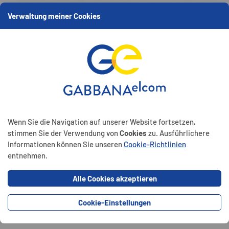
Strahlrohr sowie Feuerlöscher)
Verwaltung meiner Cookies
Ergänzung: Automatisches Abschalten von
Dunstabzugshauben in der Küche
Wenn Sie die Navigation auf unserer Website fortsetzen,
stimmen Sie der Verwendung von
Cookies
zu. Ausführlichere
Informationen können Sie unseren
Cookie-Richtlinien
entnehmen.
OTONEU
PHOTONEU
Alle Cookies akzeptieren
©
©
Cookie-Einstellungen