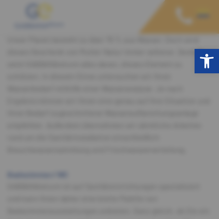
Unser Planet besteht zu über 70 % aus Wasser. Doch wird
Open toolbar
dieses Geschenk von Mutter Natur immer seltener. Deshalb
setzt GABBANAelcom alles daran, dieses Element zu
schützen. In diesem Sinne untersuchen wir Ihren
Wasserbedarf mithilfe einer Wasseranalyse. Je nach
Ergebnis können wir Ihnen eine genau auf Ihre Situation und
Ihren Bedarf zugeschnittene Wasseraufbereitungsanlage
empfehlen. Außerdem übernehmen wir sämtliche Arbeiten
rund um die Sanitärinstallation einschließlich
Brauchwassersammlung und Frischwasserverteilung.
Badezimmer/WC
GABBANAelcom ist auf Sanitäreinrichtungen spezialisiert
und kann Ihnen daher eine breite Palette von
Badezimmerausstattungen anbieten. Ganz gleich, ob Sie ein