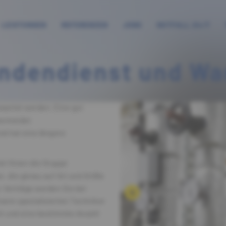
LEISTUNGEN
REFERENZEN
JOBS
NOTFALL 24/7
ndendienst und Wa
wartet werden. Eine gut
vermeidet
d hat eine längere
et Ihnen die Gruppe
, die genau auf Art und Größe
r Verträge werden Sie bei
ere spezialisierten Techniker
ch und eine bestimmte Anzahl