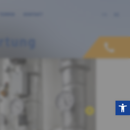
TERMIN
KONTAKT
FR
DE
rtung
Open toolbar