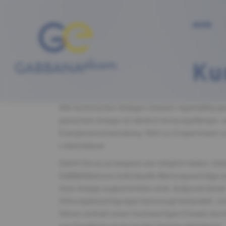
HOME
Ku
Alle technischen Anlagen müssen regelmäßig ge
gewartete Anlage ist nämlich leistungsfähiger, 
Energieverschwendung, führt zu Ersparnissen un
Lebensdauer.
Damit Sie es so bequem wie möglich haben, biet
GABBANAelcom individuelle Wartungsverträge an
Ihrer Anlage zugeschnitten sind. Aufgrund diese
Störungsbeseitigungen bevorzugt behandelt. Uns
führen zeitnah einen hochwertigen Einsatz dur
von Einsätzen ist durch den Vertrag abgedeckt.