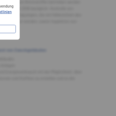
und gasförmigen Brennstoffen betrieben werden
rwendung
 vom 22.06.2016 bezüglich: Kontrolle von
tlinien
n und Wärmepumpen, die mit Kältemitteln des
W betrieben werden, sowie Inspektion von
ent von Zweckgebäuden
ebäudes
 Anlagen
d Energieverbrauch mit der Möglichkeit, über
urven und Grafiken zu erstellen und so die