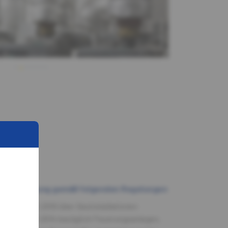
PHOTONEU
©
en und Wartung gemäß folgenden Regelungen
 vom 27.02.2010 über Gasinstallationen
g vom 07.10.2014 bezüglich Feuerungsanlagen,