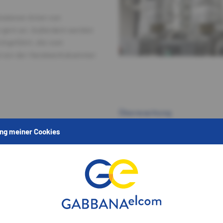
hiedenen Arten von
PHOTONEU
 gern an. Außerdem werden
chgeführt, die vom
©
nd von der Handwerkskammer
Überwachung
n
Solaranlagen
ng meiner Cookies
Filter
Einhaltung der Vorschrift
Großherzogliche Verordnung
Großherzogliche Verordnun