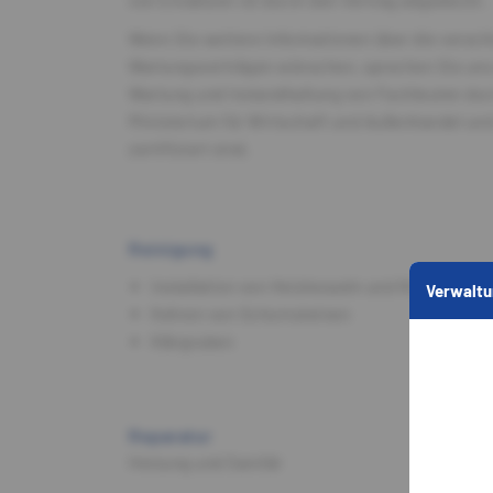
Wenn Sie weitere Informationen über die versc
PHOTONEU
Wartungsverträgen wünschen, sprechen Sie uns
Wartung und Instandhaltung von Fachleuten dur
©
Ministerium für Wirtschaft und Außenhandel u
zertifiziert sind.
Reinigung
Installation von Heizkesseln und Klimaanlage
Verwaltu
Kehren von Schornsteinen
Klärgruben
Reparatur
Heizung und Sanitär