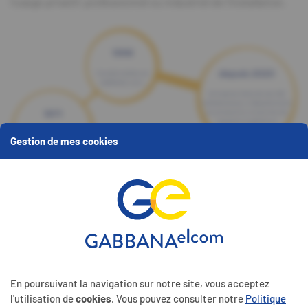
l’usage privatif, professionnel ou industriel de l’installation.
Gestion de mes cookies
ELCOM
En poursuivant la navigation sur notre site, vous acceptez
La société ELCOM s.à r.l., née en 1991 spécialisée dans
l'utilisation de
cookies
. Vous pouvez consulter notre
Politique