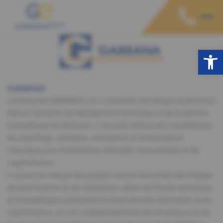
Open toolbar
GABBANA
L’entreprise GABBANA s.à r.l. possède une longue expérience
dans le domaine de l’équipement technique et de la gestion
énergétique du bâtiment. L’activité s’étend des installations
de chauffage, sanitaire, ventilation et climatisation
classiques aux installations d’énergie renouvelable et de
cogénération.
La prise en charge des projets couvre l’ensemble des étapes
de planification et de réalisation, allant de l’étude technique
et énergétique à l’élaboration d’une formule d’entretien et de
maintenance, et ceci indépendamment de l’envergure et de