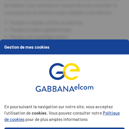
de chaleur, nous sommes en mesure de vous conseiller et
vous proposer la solution la plus adaptée à vos besoins.
Pompes à chaleur air/eau et eau/eau
Pompe à chaleur géothermique
Réseaux de chauffage urbain
Cogénération
Gestion de mes cookies
Chaudière à pellets, bûches et copeaux de bois
Biomasse
Thermosolaire
Chaudières fioul et gaz (domestique/moyenne/grosse
puissance et à condensation)
Echangeurs de chaleur
Sous-stations
Chaudières à vapeur grosse puissance
En poursuivant la navigation sur notre site, vous acceptez
l'utilisation de
cookies
. Vous pouvez consulter notre
Politique
de cookies
pour de plus amples informations