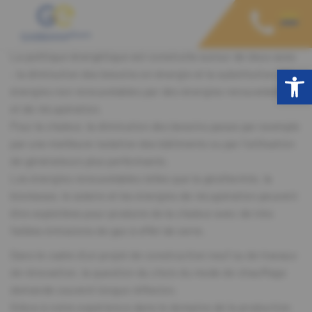
La politique énergétique est construite autour de deux axes
Open toolbar
: la diminution des besoins en énergie et la substitution des
énergies non renouvelables par des énergies renouvelables
et de récupération.
Pour la chaleur, la diminution des besoins passe par exemple
par une meilleure isolation des bâtiments ou par l’utilisation
de générateurs plus performants.
Les énergies renouvelables telles que la géothermie, la
biomasse, le solaire et les énergies de récupération peuvent
être exploitées pour produire de la chaleur avec de très
faibles émissions de gaz à effet de serre.
Dans le cadre d’un projet de construction neuf ou de travaux
de rénovation, la question du choix du mode de chauffage
demande souvent longue réflexion.
Grâce à notre expérience dans le domaine de la production